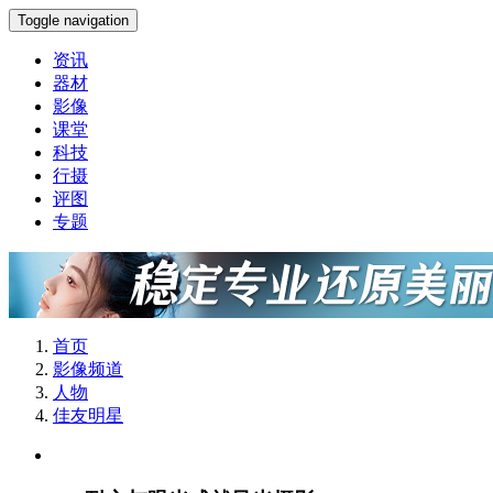
Toggle navigation
资讯
器材
影像
课堂
科技
行摄
评图
专题
首页
影像频道
人物
佳友明星