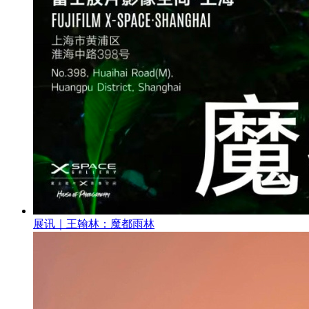
展讯｜王翰林：魔都雨林