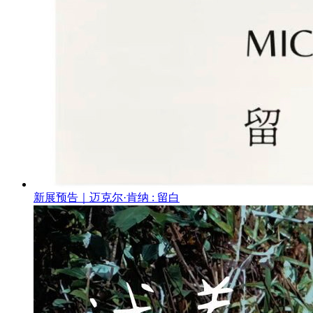
新展预告｜迈克尔·肯纳 : 留白