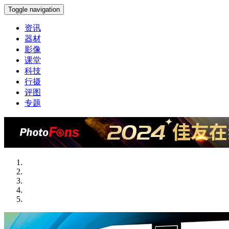
Toggle navigation
资讯
器材
影像
课堂
科技
行摄
评图
专题