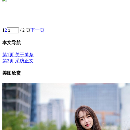
1
2
/ 2 页
下一页
本文导航
第1页 关于薯条
第2页 采访正文
美图欣赏