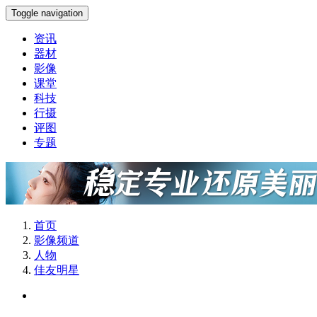
Toggle navigation
资讯
器材
影像
课堂
科技
行摄
评图
专题
首页
影像频道
人物
佳友明星