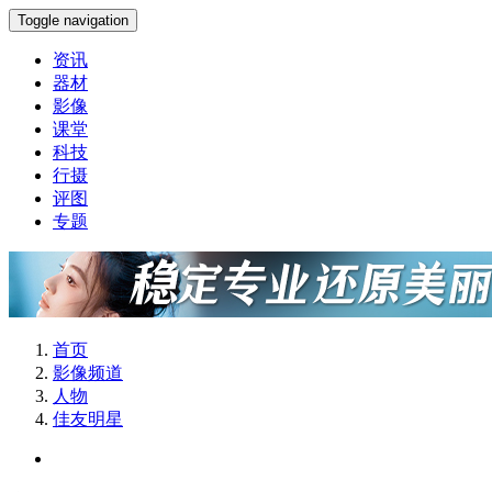
Toggle navigation
资讯
器材
影像
课堂
科技
行摄
评图
专题
首页
影像频道
人物
佳友明星