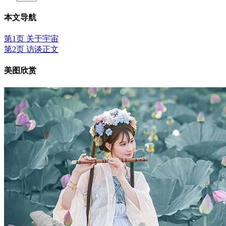
本文导航
第1页 关于宇宙
第2页 访谈正文
美图欣赏