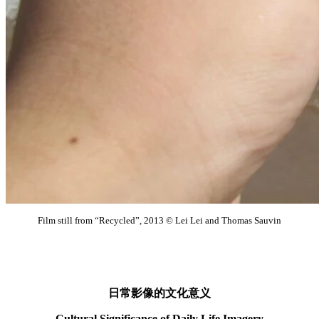
Film still from “Recycled”, 2013 © Lei Lei and Thomas Sauvin
日常影像的文化意义
Cultural Significance of Daily Life Imagery