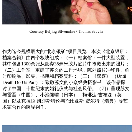
Courtesy Beijing Silvermine / Thomas Sauvin
作为迄今规模最大的“北京银矿”项目展览，本次《北京银矿：
档案合辑》由四个板块组成：（一）档案馆：一件大型装置，
其中包含1300余张从废弃35毫米胶片底片中抢救出来的照片；
（二）工作室：重建了苏文的工作环境，陈列照片冲印件、临
时印刷品、影集、书籍和档案资料；（三）《双喜》 （Until
Death Do Us Part）：致敬苏文的小众经典摄影书，该作品探
讨了中国二十世纪末的婚礼仪式与社会风俗。（四）呈现苏文
与雷磊（中国）、小池健辅（日本）、梅琳达·吉布森（英
国）以及克拉拉·凯尔斯特伦与托比亚斯·费尔特（瑞典）等艺
术家合作的跨界创作。