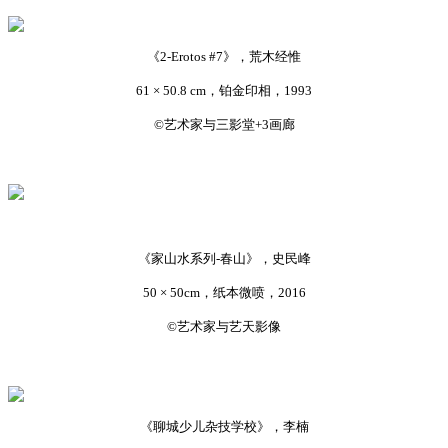
《2-Erotos #7》，荒木经惟
61 × 50.8 cm，铂金印相，1993
©艺术家与三影堂+3画廊
《家山水系列-春山》，史民峰
50 × 50cm，纸本微喷，2016
©艺术家与艺天影像
《聊城少儿杂技学校》，李楠