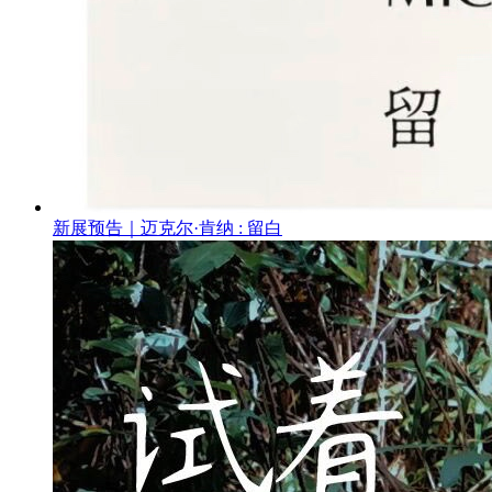
新展预告｜迈克尔·肯纳 : 留白