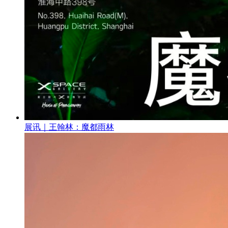
展讯｜王翰林：魔都雨林