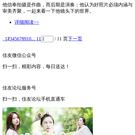
他信奉拍摄是作曲，而后期是演奏；他认为好照片必须内涵与
审美齐聚，一起来看一下他镜头下的世界。
详细阅读>>
1
2
3
4
5
6
7
8
9
10
... 11
/ 11 页
下一页
佳友微信公众号
扫一扫，精彩内容，每日送达！
佳友论坛服务号
扫一扫，佳友论坛手机直通车