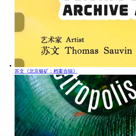
苏文《北京银矿：档案合辑》