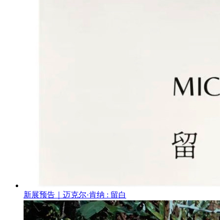
新展预告｜迈克尔·肯纳 : 留白