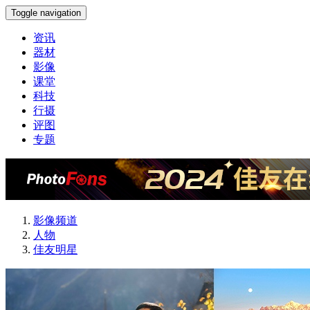
Toggle navigation
资讯
器材
影像
课堂
科技
行摄
评图
专题
影像频道
人物
佳友明星