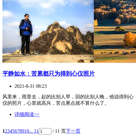
平静如水：苦累都只为得到心仪照片
2021-8-31 08:23
风里来，雨里去，起的比别人早，回的比别人晚，他说得到心
仪的照片，心里就高兴，苦点累点就不算什么了。
详细阅读>>
1
2
3
4
5
6
7
8
9
10
... 11
/ 11 页
下一页