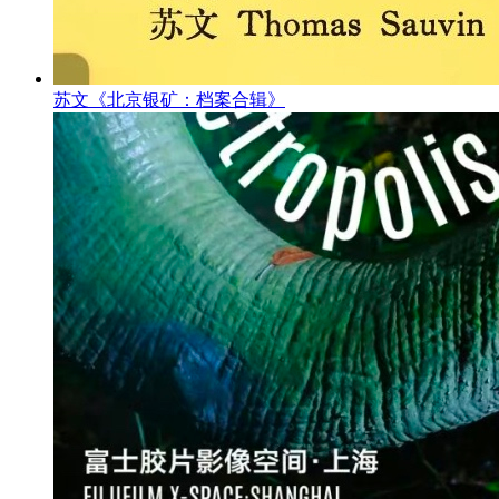
苏文《北京银矿：档案合辑》