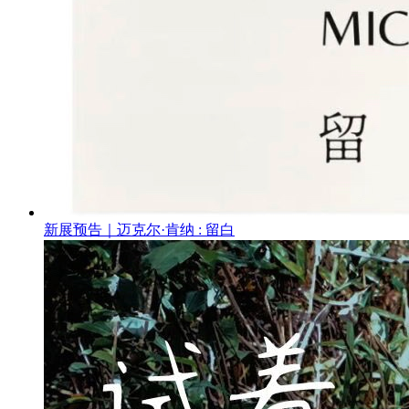
新展预告｜迈克尔·肯纳 : 留白