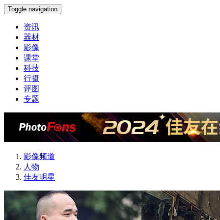
Toggle navigation
资讯
器材
影像
课堂
科技
行摄
评图
专题
影像频道
人物
佳友明星