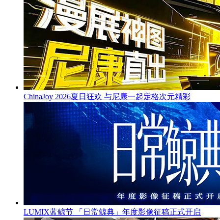
ChinaJoy 2026夏日狂欢 与尼康一起定格次元精彩
LUMIX蓝鲸节 「日常鲸典」年度影像征稿正式开启