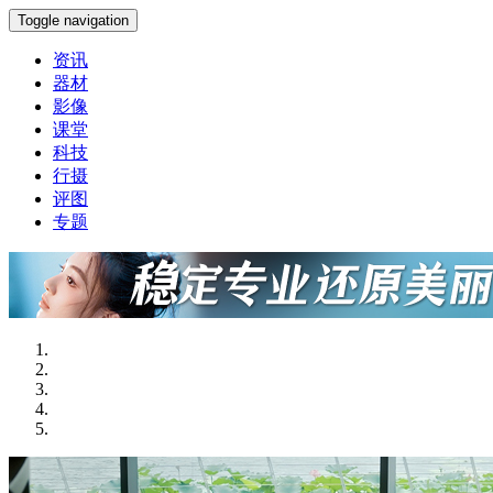
Toggle navigation
资讯
器材
影像
课堂
科技
行摄
评图
专题