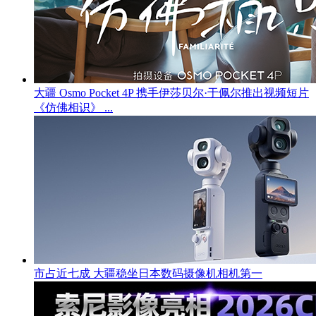
大疆 Osmo Pocket 4P 携手伊莎贝尔·于佩尔推出视频短片
《仿佛相识》 ...
市占近七成 大疆稳坐日本数码摄像机相机第一