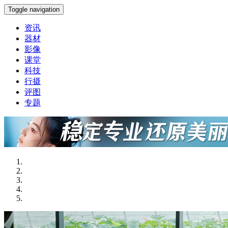
Toggle navigation
资讯
器材
影像
课堂
科技
行摄
评图
专题