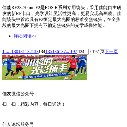
佳能RF28-70mm F2是EOS R系列专用镜头，采用佳能自主研
发的新RF卡口，光学设计灵活性更高，更易实现高画质。佳
能镜头中首款具有F2恒定最大光圈的标准变焦镜头，在全焦
段的最大光圈下拥有不输定焦镜头的光学成像性能 ...
详细阅读>>
1 ...
130
131
132
133
134
135
136
137
... 197
/ 197 页
下一页
佳友微信公众号
扫一扫，精彩内容，每日送达！
佳友论坛服务号