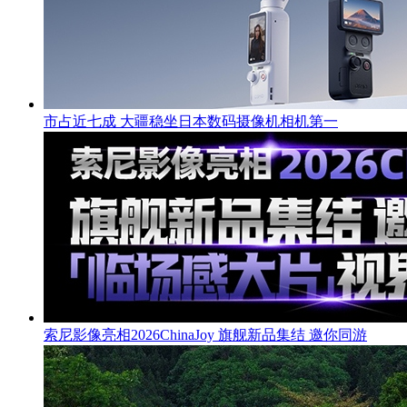
市占近七成 大疆稳坐日本数码摄像机相机第一
索尼影像亮相2026ChinaJoy 旗舰新品集结 邀你同游