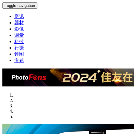
Toggle navigation
资讯
器材
影像
课堂
科技
行摄
评图
专题