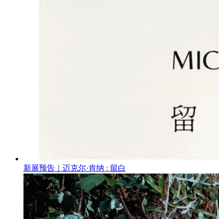
新展预告｜迈克尔·肯纳 : 留白