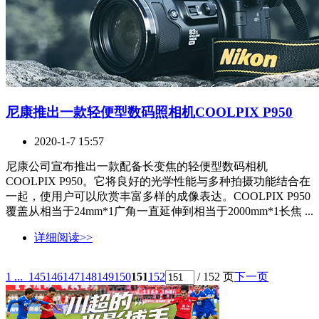
尼康推出一款轻便型数码照相机COOLPIX P950
2020-1-7 15:57
尼康公司宣布推出一款配备长变焦的轻便型数码相机
COOLPIX P950。它将良好的光学性能与多种拍摄功能结合在
一起，使用户可以欣赏丰富多样的成像表达。COOLPIX P950
覆盖从相当于24mm*1广角一直延伸到相当于2000mm*1长焦 ...
详细阅读>>
1 ...
145
146
147
148
149
150
151
152
/ 152 页
下一页