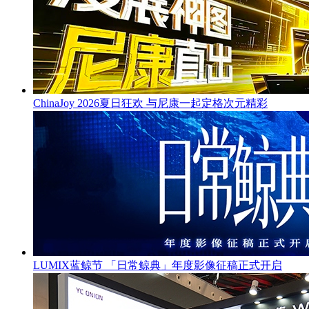
ChinaJoy 2026夏日狂欢 与尼康一起定格次元精彩
LUMIX蓝鲸节 「日常鲸典」年度影像征稿正式开启