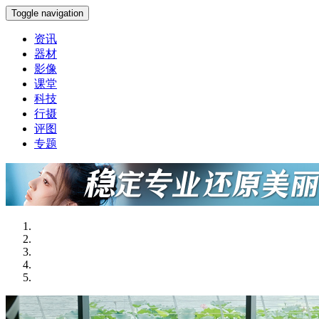
Toggle navigation
资讯
器材
影像
课堂
科技
行摄
评图
专题