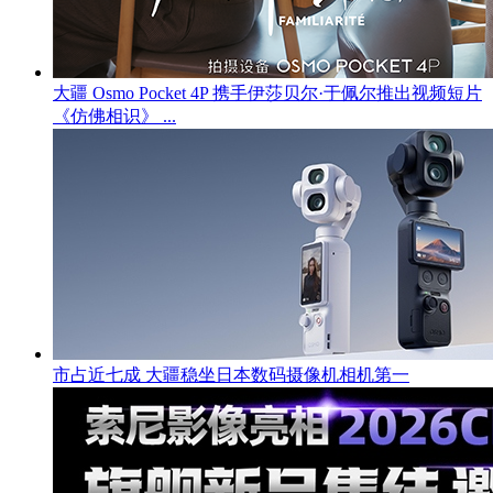
大疆 Osmo Pocket 4P 携手伊莎贝尔·于佩尔推出视频短片
《仿佛相识》 ...
市占近七成 大疆稳坐日本数码摄像机相机第一