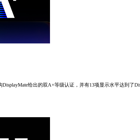
ayMate给出的双A+等级认证，并有13项显示水平达到了DisplayM