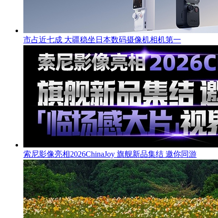
市占近七成 大疆稳坐日本数码摄像机相机第一
索尼影像亮相2026ChinaJoy 旗舰新品集结 邀你同游