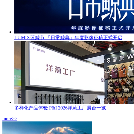
LUMIX蓝鲸节 「日常鲸典」年度影像征稿正式开启
多样化产品体验 P&I 2026洋葱工厂展台一览
more>>