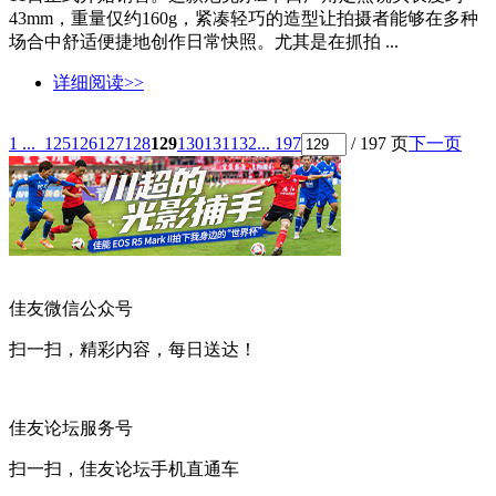
43mm，重量仅约160g，紧凑轻巧的造型让拍摄者能够在多种
场合中舒适便捷地创作日常快照。尤其是在抓拍 ...
详细阅读>>
1 ...
125
126
127
128
129
130
131
132
... 197
/ 197 页
下一页
佳友微信公众号
扫一扫，精彩内容，每日送达！
佳友论坛服务号
扫一扫，佳友论坛手机直通车