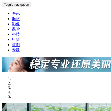
Toggle navigation
资讯
器材
影像
课堂
科技
行摄
评图
专题