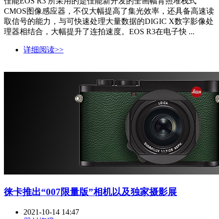
佳能EOS R3 所采用的是佳能新开发的全画幅背照堆栈式
CMOS图像感应器，不仅大幅提高了集光效率，还具备高速读
取信号的能力，与可快速处理大量数据的DIGIC X数字影像处
理器相结合，大幅提升了连拍速度。EOS R3在电子快 ...
详细阅读>>
徕卡推出“007限量版”相机以及独家摄影展
2021-10-14 14:47