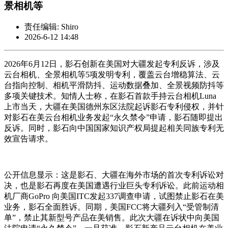
景相机等
责任编辑: Shiro
2026-6-12 14:48
2026年6月12日，影石创新在美国对大疆发起专利反诉，涉及
云台相机、全景相机等5项发明专利，覆盖云台增稳算法、云
台指向控制、相机平滑防抖、运动数据叠加、全景视频防抖等
多项关键技术。知情人士称，在影石首款手持云台相机Luna
上市当天，大疆在美国德州东区法院起诉影石专利侵权，并针
对影石在美云台相机业务发起“永久禁令”申请，影石随即提出
反诉。同时，影石向中国国家知识产权局提起相关同族专利无
效宣告请求。
公开信息显示：这是影石、大疆在海外市场的首次专利诉讼对
决，也是影石再度在美国遭遇行业巨头专利诉讼。此前运动相
机厂商GoPro 向美国ITC发起337调查申请，试图禁止影石在美
业务，影石全面胜诉。同期，美国FCC将大疆列入“受管制清
单”，禁止其新型号产品在美销售。此次大疆在诉状中向美国