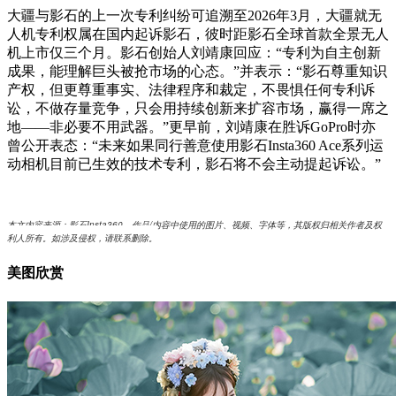
大疆与影石的上一次专利纠纷可追溯至2026年3月，大疆就无
人机专利权属在国内起诉影石，彼时距影石全球首款全景无人
机上市仅三个月。影石创始人刘靖康回应：“专利为自主创新
成果，能理解巨头被抢市场的心态。”并表示：“影石尊重知识
产权，但更尊重事实、法律程序和裁定，不畏惧任何专利诉
讼，不做存量竞争，只会用持续创新来扩容市场，赢得一席之
地——非必要不用武器。”更早前，刘靖康在胜诉GoPro时亦
曾公开表态：“未来如果同行善意使用影石Insta360 Ace系列运
动相机目前已生效的技术专利，影石将不会主动提起诉讼。”
本文内容来源：影石Insta360，作品/内容中使用的图片、视频、字体等，其版权归相关作者及权
利人所有。如涉及侵权，请联系删除。
美图欣赏