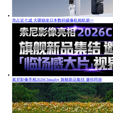
市占近七成 大疆稳坐日本数码摄像机相机第一
索尼影像亮相2026ChinaJoy 旗舰新品集结 邀你同游