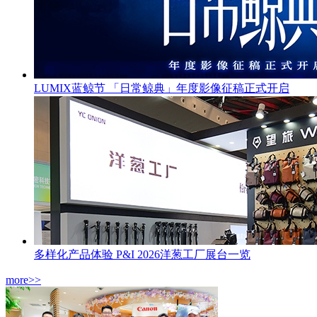
LUMIX蓝鲸节 「日常鲸典」年度影像征稿正式开启
多样化产品体验 P&I 2026洋葱工厂展台一览
more>>