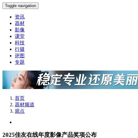
Toggle navigation
资讯
器材
影像
课堂
科技
行摄
评图
专题
首页
器材频道
观点
2025佳友在线年度影像产品奖项公布