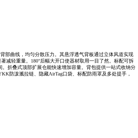
工学设计，贴合背部曲线，均匀分散压力。其悬浮透气背板通过立体风道实现
著减轻重量。180°后幅大开口使器材取用一目了然。标配可拆
间。折叠式顶部扩展仓能快速增加容量。背包提供一站式收纳分
KK防泼溅拉链、隐藏AirTag口袋、标配防雨罩及多处提手，