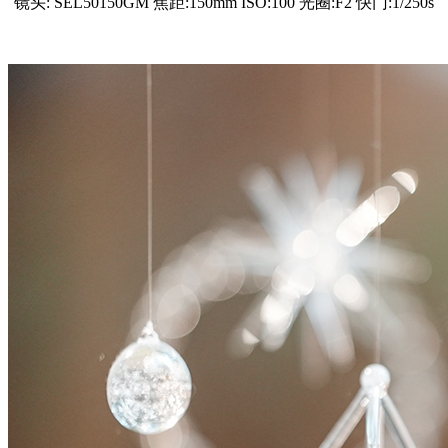
镜头: SEL50150GM 焦距:150mm ISO:100 光圈:F2 快门:1/250s