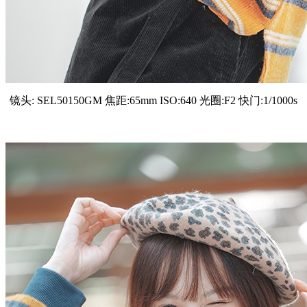
镜头: SEL50150GM 焦距:65mm ISO:640 光圈:F2 快门:1/1000s