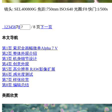
镜头: SEL400800G 焦距:750mm ISO:640 光圈:F8 快门:1/500s
1
2
3
4
5
6
7
8
/ 8 页
下一页
本文导航
第1页 索尼全画幅微单Alpha 7 V
第2页 整体外观介绍
第3页 机身细节设计
第4页 创意外观
第5页 高分辨率 RAW影像扩展
第6页 感光度测试
第7页 样张欣赏
第8页 编辑总结
美图欣赏