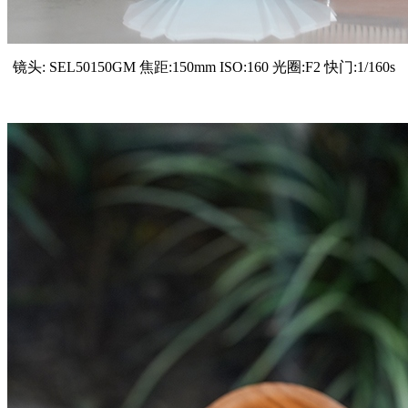
镜头: SEL50150GM 焦距:150mm ISO:160 光圈:F2 快门:1/160s