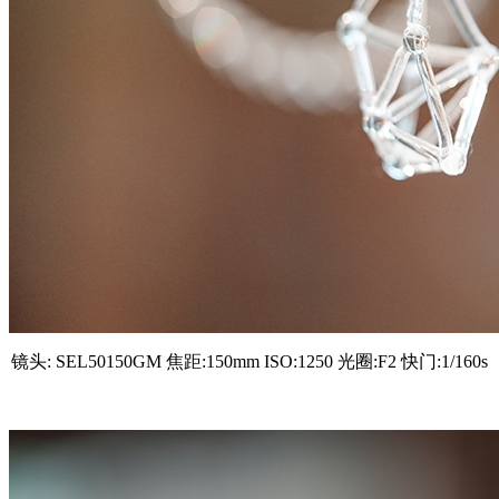
镜头: SEL50150GM 焦距:150mm ISO:1250 光圈:F2 快门:1/160s