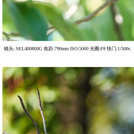
镜头: SEL400800G 焦距:790mm ISO:5000 光圈:F8 快门:1/500s