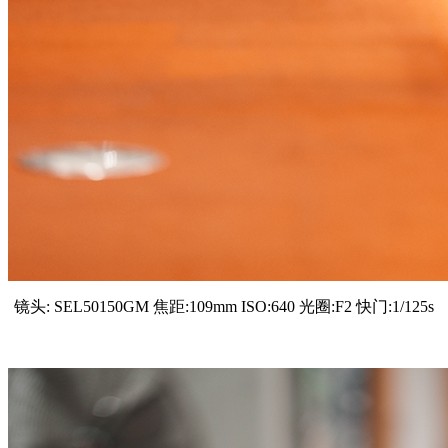
镜头: SEL50150GM 焦距:109mm ISO:640 光圈:F2 快门:1/125s