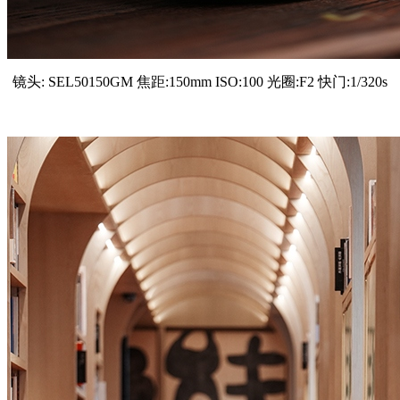
镜头: SEL50150GM 焦距:150mm ISO:100 光圈:F2 快门:1/320s