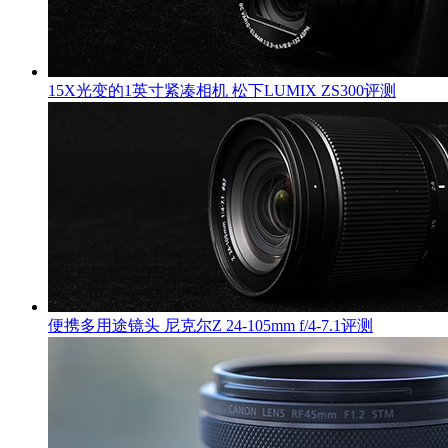
15X光变的1英寸紧凑相机 松下LUMIX ZS300评测
便携多用途镜头 尼克尔Z 24-105mm f/4-7.1评测