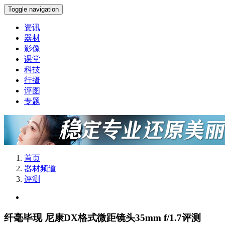
Toggle navigation
资讯
器材
影像
课堂
科技
行摄
评图
专题
首页
器材频道
评测
纤毫毕现 尼康DX格式微距镜头35mm f/1.7评测