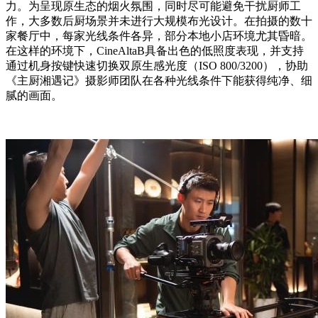
力。为呈现原生态的烟火氛围，同时尽可能避免干扰厨师工
作，大多数后厨场景并未进行大规模布光设计。在拍摄的数十
家餐厅中，每家光线条件各异，部分本地小店环境尤其昏暗。
在这样的环境下，CineAltaB具备出色的低照度表现，并支持
通过机身按键快速切换双原生感光度（ISO 800/3200），协助
《主厨湘遇记》摄影师团队在各种光线条件下能获得纯净、细
腻的画面。