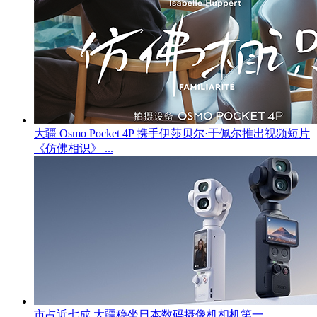
大疆 Osmo Pocket 4P 携手伊莎贝尔·于佩尔推出视频短片
《仿佛相识》 ...
市占近七成 大疆稳坐日本数码摄像机相机第一