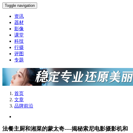
Toggle navigation
资讯
器材
影像
课堂
科技
行摄
评图
专题
首页
文章
品牌前沿
法餐主厨和湘菜的蒙太奇----揭秘索尼电影摄影机和