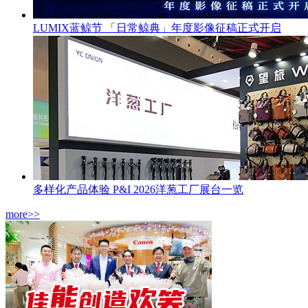
LUMIX蓝鲸节 「日常鲸典」年度影像征稿正式开启
多样化产品体验 P&I 2026洋葱工厂展台一览
more>>