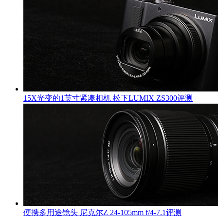
15X光变的1英寸紧凑相机 松下LUMIX ZS300评测
便携多用途镜头 尼克尔Z 24-105mm f/4-7.1评测