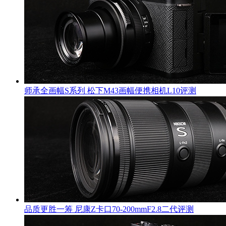
师承全画幅S系列 松下M43画幅便携相机L10评测
品质更胜一筹 尼康Z卡口70-200mmF2.8二代评测