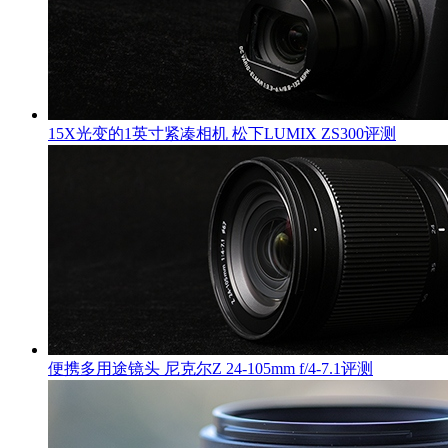
15X光变的1英寸紧凑相机 松下LUMIX ZS300评测
便携多用途镜头 尼克尔Z 24-105mm f/4-7.1评测