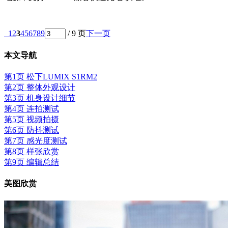
1
2
3
4
5
6
7
8
9
/ 9 页
下一页
本文导航
第1页 松下LUMIX S1RM2
第2页 整体外观设计
第3页 机身设计细节
第4页 连拍测试
第5页 视频拍摄
第6页 防抖测试
第7页 感光度测试
第8页 样张欣赏
第9页 编辑总结
美图欣赏