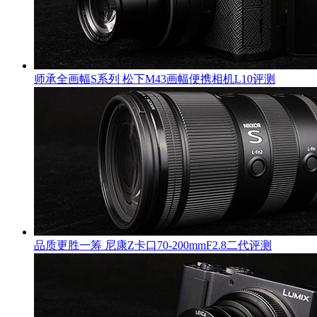
师承全画幅S系列 松下M43画幅便携相机L10评测
品质更胜一筹 尼康Z卡口70-200mmF2.8二代评测