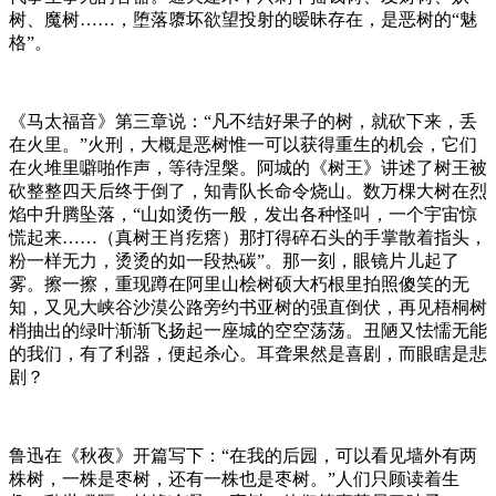
树、魔树……，堕落隳坏欲望投射的暧昧存在，是恶树的“魅
格”。
《马太福音》第三章说：“凡不结好果子的树，就砍下来，丢
在火里。”火刑，大概是恶树惟一可以获得重生的机会，它们
在火堆里噼啪作声，等待涅槃。阿城的《树王》讲述了树王被
砍整整四天后终于倒了，知青队长命令烧山。数万棵大树在烈
焰中升腾坠落，“山如烫伤一般，发出各种怪叫，一个宇宙惊
慌起来……（真树王肖疙瘩）那打得碎石头的手掌散着指头，
粉一样无力，烫烫的如一段热碳”。那一刻，眼镜片儿起了
雾。擦一擦，重现蹲在阿里山桧树硕大朽根里拍照傻笑的无
知，又见大峡谷沙漠公路旁约书亚树的强直倒伏，再见梧桐树
梢抽出的绿叶渐渐飞扬起一座城的空空荡荡。丑陋又怯懦无能
的我们，有了利器，便起杀心。耳聋果然是喜剧，而眼瞎是悲
剧？
鲁迅在《秋夜》开篇写下：“在我的后园，可以看见墙外有两
株树，一株是枣树，还有一株也是枣树。”人们只顾读着生