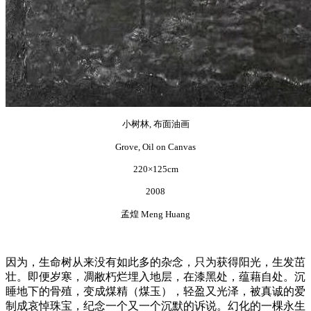
小树林, 布面油画
Grove, Oil on Canvas
220×125cm
2008
孟煌 Meng Huang
因为，生命树从来没有如此多的杂念，只为获得阳光，生发茁
壮。即便岁寒，凋敝朽烂埋入地层，在漆黑处，蕴藉自处。沉
睡地下的骨殖，变成煤精（煤玉），轻盈又光泽，被真诚的爱
制成哀悼珠宝，纪念一个又一个沉默的诉说。幻化的一棵永生