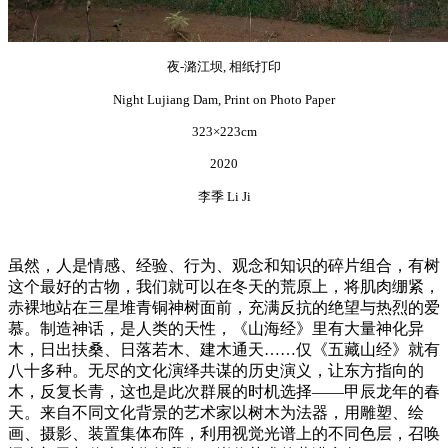
夜-潞江坝, 相纸打印
Night Lujiang Dam, Print on Photo Paper
323×223cm
2020
李季 Li Ji
虽然，人是情感、经验、行为、观念和知识的碎片组合，有树
这个最好的古物，我们就可以在冬天的荒原上，将肌肉绷紧，
赤裸地站在三星堆青铜神树面前，充满反抗的绝望与热烈的爱
慕。制造神话，是人类的天性，《山海经》里有大量神化异
木，日出扶桑、日落若木、建木通天……仅《五藏山经》就有
八十多种。无尽的文化演绎共谋的历史演义，让东方指向的
木，反复长青，这也是此次群展的时机选择——甲辰龙年的春
天。来自不同文化背景的艺术家以树木为法器，用雕塑、绘
画、摄影、装置集体布阵，利用视觉光谱上的不同色层，召唤