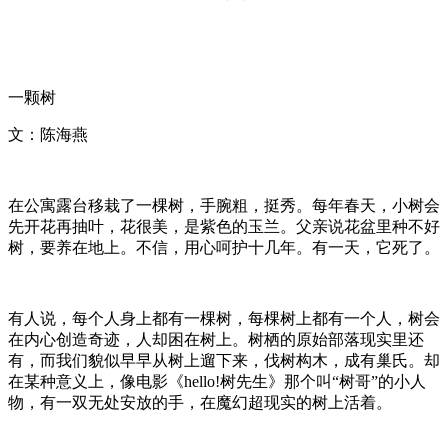
一颗树
文：陈海燕
在公寓露台移栽了一棵树，手腕粗，挺秀。每年春天，小树会
先开花再抽叶，花很美，是紫色的玉兰。父亲说花盆里种不好
树，要养在地上。不信，用心呵护十几年。有一天，它死了。
有人说，每个人身上都有一棵树，每棵树上都有一个人，树会
在内心创造奇迹，人却困在树上。树栖的原始部落现实里还
有，而我们貌似早早从树上遛下来，伐树构木，成有巢氏。却
在某种意义上，像电影《hello!树先生》那个叫“树哥”的小人
物，有一双无处安放的手，在魔幻超现实的树上活着。