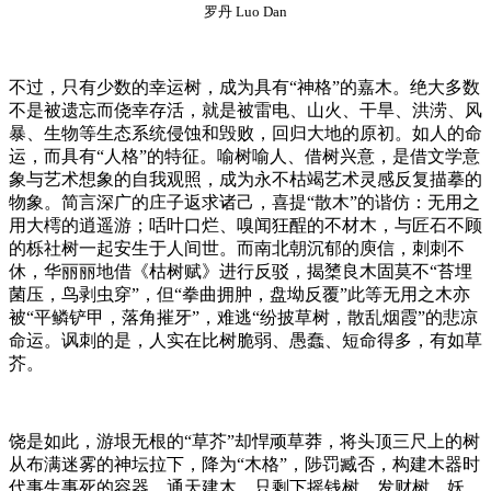
罗丹 Luo Dan
不过，只有少数的幸运树，成为具有“神格”的嘉木。绝大多数
不是被遗忘而侥幸存活，就是被雷电、山火、干旱、洪涝、风
暴、生物等生态系统侵蚀和毁败，回归大地的原初。如人的命
运，而具有“人格”的特征。喻树喻人、借树兴意，是借文学意
象与艺术想象的自我观照，成为永不枯竭艺术灵感反复描摹的
物象。简言深广的庄子返求诸己，喜提“散木”的谐仿：无用之
用大樗的逍遥游；咶叶口烂、嗅闻狂酲的不材木，与匠石不顾
的栎社树一起安生于人间世。而南北朝沉郁的庾信，刺刺不
休，华丽丽地借《枯树赋》进行反驳，揭橥良木固莫不“苔埋
菌压，鸟剥虫穿”，但“拳曲拥肿，盘坳反覆”此等无用之木亦
被“平鳞铲甲，落角摧牙”，难逃“纷披草树，散乱烟霞”的悲凉
命运。讽刺的是，人实在比树脆弱、愚蠢、短命得多，有如草
芥。
饶是如此，游垠无根的“草芥”却悍顽草莽，将头顶三尺上的树
从布满迷雾的神坛拉下，降为“木格”，陟罚臧否，构建木器时
代事生事死的容器。通天建木，只剩下摇钱树、发财树、妖