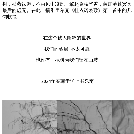
树，祛蔽祛魅，不再风中凌乱，擎起金枝华盖，荫庇薄暮冥冥
最后的虚无。在此，摘引里尔克《杜依诺哀歌》第一首中的几
句收笔：
在这个被人阐释的世界
我们的栖居 不太可靠
也许有一棵树为我们留在山坡
2024年春写于沪上书乐窝