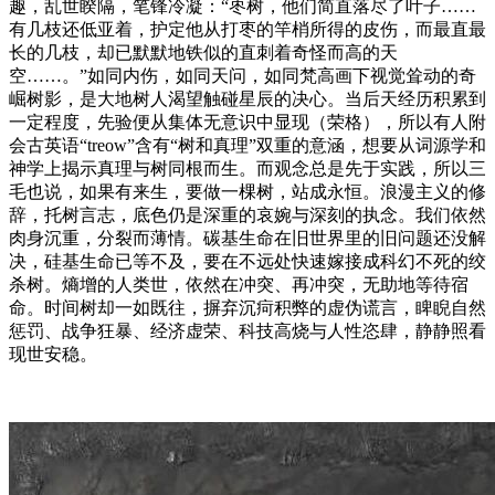
趣，乱世睽隔，笔锋冷凝：“枣树，他们简直落尽了叶子……
有几枝还低亚着，护定他从打枣的竿梢所得的皮伤，而最直最
长的几枝，却已默默地铁似的直刺着奇怪而高的天
空……。”如同内伤，如同天问，如同梵高画下视觉耸动的奇
崛树影，是大地树人渴望触碰星辰的决心。当后天经历积累到
一定程度，先验便从集体无意识中显现（荣格），所以有人附
会古英语“treow”含有“树和真理”双重的意涵，想要从词源学和
神学上揭示真理与树同根而生。而观念总是先于实践，所以三
毛也说，如果有来生，要做一棵树，站成永恒。浪漫主义的修
辞，托树言志，底色仍是深重的哀婉与深刻的执念。我们依然
肉身沉重，分裂而薄情。碳基生命在旧世界里的旧问题还没解
决，硅基生命已等不及，要在不远处快速嫁接成科幻不死的绞
杀树。熵增的人类世，依然在冲突、再冲突，无助地等待宿
命。时间树却一如既往，摒弃沉疴积弊的虚伪谎言，睥睨自然
惩罚、战争狂暴、经济虚荣、科技高烧与人性恣肆，静静照看
现世安稳。