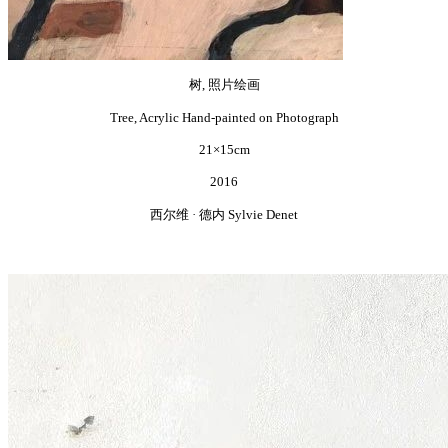
树, 照片绘画
Tree, Acrylic Hand-painted on Photograph
21×15cm
2016
西尔维 · 德内 Sylvie Denet