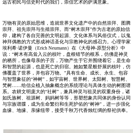
远古初民与信史时代的我们，崇信艺术的萨满意象。
万物有灵的原始思维，造就世界文化遗产中的自然崇拜、图腾
崇拜、祖先崇拜与生殖崇拜。而“树木崇拜”作为古老的原始信
仰，建构了各自完善的文明起源、文化体系与风俗仪式，以鬼
神拜偶教的方式形成神话圣化与宗教神化的感召力。心理学家
埃利希·诺伊曼（Erich Neumann）在《大母神-原型分析》中
说：“树木有高耸入云的枝叶，盘根错节的根系，仿佛是神灵
的栖所，也像母亲的子宫，万物产生于它并围绕着它，是生命
和智慧的起源，也是死亡的归宿。她如繁星般舒展的枝叶，仿
佛覆盖了世界，并包容万物。”具有生命、成长、永生、包容
与智慧象征的“神树”，如宇宙树、世界树、太阳树、智慧树、
梵树……给信众植入抽象概念的系统理论与具体生动的树图谱
系。农耕文明庞大的“社树”，兼具神灵与祖灵的双重身份，诸
如氏族树、祖源树、妈妈树等等，形塑想象共同体的身份认同
与宗族谱牒，成为生命繁衍和生死护佑的“树神”，进一步强化
血缘、地缘、亲缘纽带，接受千秋万代香烛红绸的祭祀供奉。