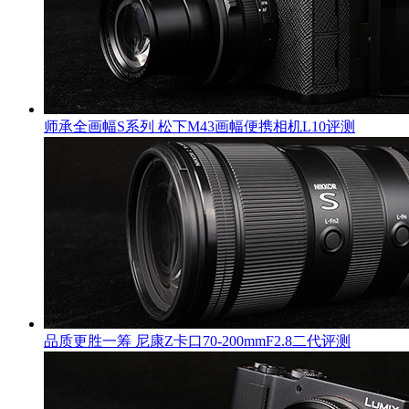
师承全画幅S系列 松下M43画幅便携相机L10评测
品质更胜一筹 尼康Z卡口70-200mmF2.8二代评测