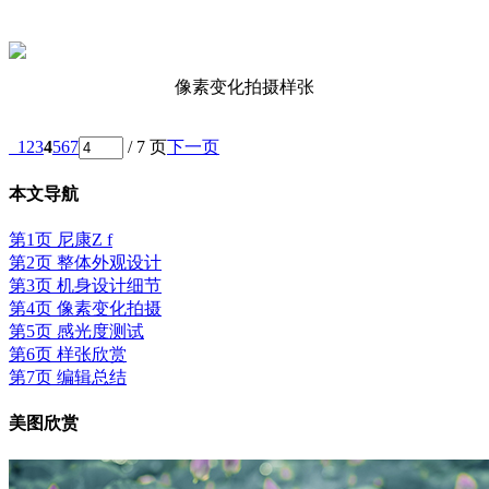
像素变化拍摄样张
1
2
3
4
5
6
7
/ 7 页
下一页
本文导航
第1页 尼康Z f
第2页 整体外观设计
第3页 机身设计细节
第4页 像素变化拍摄
第5页 感光度测试
第6页 样张欣赏
第7页 编辑总结
美图欣赏