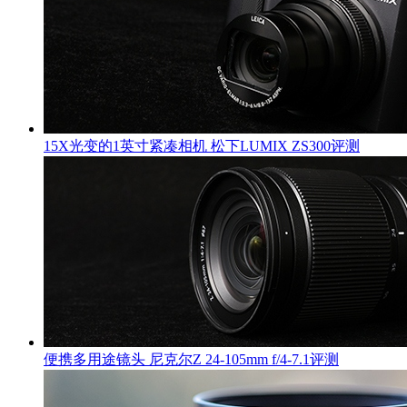
15X光变的1英寸紧凑相机 松下LUMIX ZS300评测
便携多用途镜头 尼克尔Z 24-105mm f/4-7.1评测