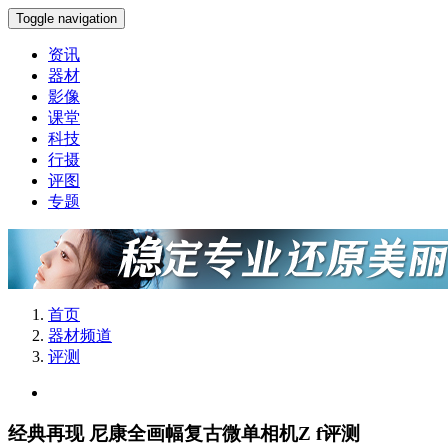
Toggle navigation
资讯
器材
影像
课堂
科技
行摄
评图
专题
首页
器材频道
评测
经典再现 尼康全画幅复古微单相机Z f评测