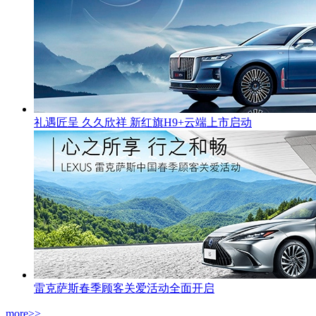
礼遇匠呈 久久欣祥 新红旗H9+云端上市启动
雷克萨斯春季顾客关爱活动全面开启
more>>