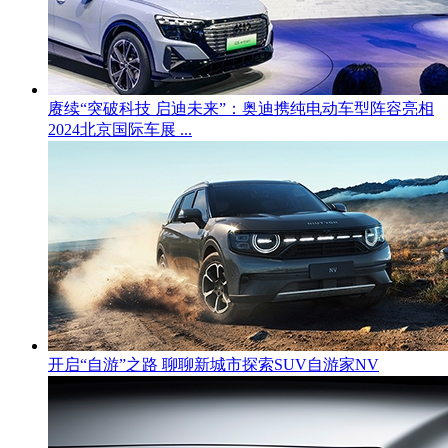
赓续“突破科技 启迪未来”：奥迪携纯电动车型阵容亮相
2024北京国际车展 ...
开启“自游”之路 聊聊新城市探索SUV自游家NV