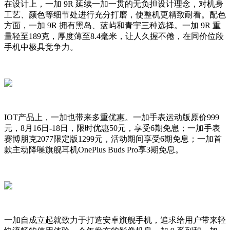
在设计上，一加 9R 延续一加一贯的无负担设计理念，对机身
工艺、颜色等细节处进行充分打磨，使整机更精致耐看。配色
方面，一加 9R 拥有黑岛、蓝屿和青宇三种选择。一加 9R 重
量轻至189克，厚度薄至8.4毫米，让人久握不倦，在同价位段
手机中极具竞争力。
IOT产品上，一加也带来多重优惠。一加手表运动版原价999
元，8月16日-18日，限时优惠50元，享受6期免息；一加手表
赛博朋克2077限定版1299元，活动期间享受6期免息；一加首
款主动降噪旗舰耳机OnePlus Buds Pro享3期免息。
一加自成立起就致力于打造安卓旗舰手机，追求给用户带来轻