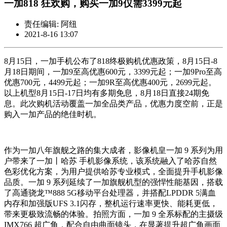
一加818 狂欢购，购买一加9仅需3399元起
责任编辑: 阿纽
2021-8-16 13:07
8月15日，一加手机公布了818终极购机优惠政策，8月15日-8
月18日期间，一加9至高优惠600元，3399元起；一加9Pro至高
优惠700元，4499元起；一加9R至高优惠400元，2699元起。
以上机型8月15日-17日均有多期免息，8月18日直接24期免
息。此次购机活动覆盖一加全品类产品，优惠力度空前，正是
购入一加产品的绝佳时机。
作为一加八年旗舰之路的集大成者，影像机皇一加 9 系列为用
户带来了一加丨哈苏 手机影像系统，该系统融入了哈苏自然
色彩优化方案，为用户提供哈苏专业模式，全面提升手机影像
品质。一加 9 系列延续了一加旗舰机型的强悍性能基因，搭载
了高通骁龙™888 5G移动平台处理器，并搭配LPDDR 5满血
内存和加强版UFS 3.1闪存，整机运行速率更快、能耗更低，
带来更极致流畅的体验。拍照方面，一加 9 全系标配的主摄级
IMX766 超广角，配合自由曲面镜头，在显著提升超广角画面