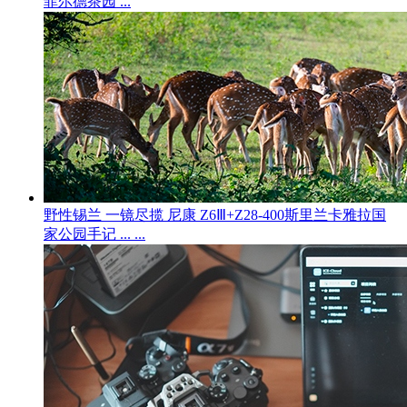
菲尔德茶园 ...
野性锡兰 一镜尽揽 尼康 Z6Ⅲ+Z28-400斯里兰卡雅拉国
家公园手记 ... ...