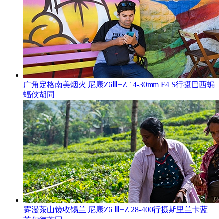
广角定格南美烟火 尼康Z6Ⅲ+Z 14-30mm F4 S行摄巴西蝙
蝠侠胡同
雾漫茶山镜收锡兰 尼康Z6 Ⅲ+Z 28-400行摄斯里兰卡蓝