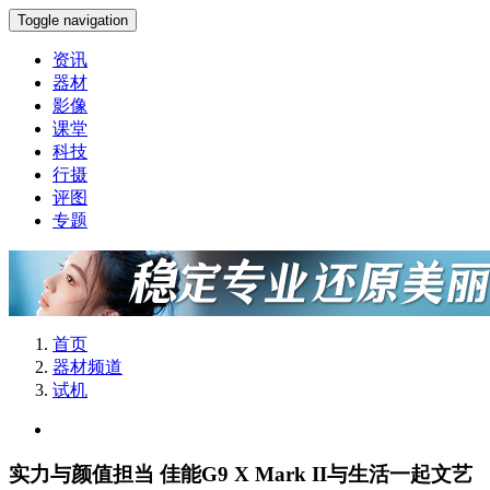
Toggle navigation
资讯
器材
影像
课堂
科技
行摄
评图
专题
首页
器材频道
试机
实力与颜值担当 佳能G9 X Mark II与生活一起文艺