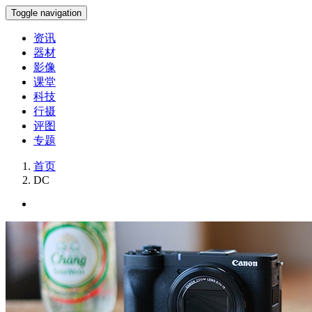
Toggle navigation
资讯
器材
影像
课堂
科技
行摄
评图
专题
首页
DC