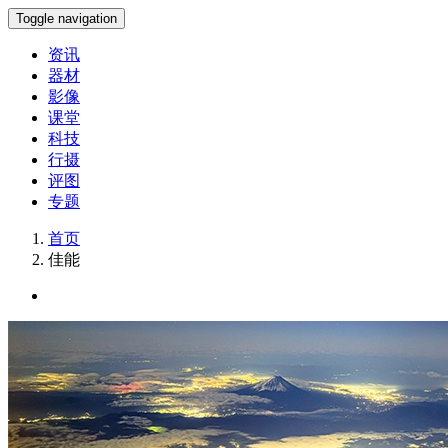
Toggle navigation
资讯
器材
影像
课堂
科技
行摄
评图
专题
首页
佳能