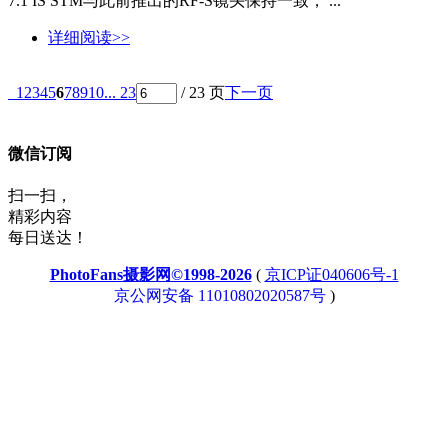
7.1 IS STM与此前推出的RF-S镜头保持一致， ...
详细阅读>>
1
2
3
4
5
6
7
8
9
10
... 23
/ 23 页
下一页
微信订阅
扫一扫，
精彩内容
每日送达！
PhotoFans摄影网©1998-2026
(
京ICP证040606号-1
京公网安备 11010802020587号
)