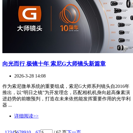
向光而行 极镜十年 索尼G大师镜头新篇章
2026-3-28 14:08
作为索尼微单系统的重要组成，索尼G大师系列镜头自2016年
推出，以“明日之镜”为开发理念，匹配相机机身向超高像素演
进趋势的前瞻预判，打造在未来依然能发挥重要作用的光学利
器 ...
详细阅读>>
1
2
3
4
5
6
7
8
9
10
... 67
/ 67 页
下一页