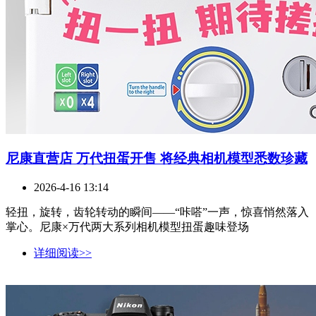
尼康直营店 万代扭蛋开售 将经典相机模型悉数珍藏
2026-4-16 13:14
轻扭，旋转，齿轮转动的瞬间——“咔嗒”一声，惊喜悄然落入
掌心。尼康×万代两大系列相机模型扭蛋趣味登场
详细阅读>>