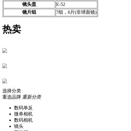
镜头盖
E-52
镜片组
7组，6片(非球面镜)
热卖
选择分类
重选品牌
重新分类
数码单反
微单相机
数码相机
镜头