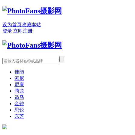
设为首页
收藏本站
登录
立即注册
佳能
索尼
尼康
腾龙
适马
金钟
思锐
东芝