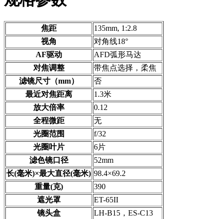
焦距
135mm, 1:2.8
视角
对角线18°
AF驱动
AFD弧形马达
对焦调整
带焦点选择，柔焦
滤镜尺寸（mm）
否
最近对焦距离
1.3米
放大倍率
0.12
全程微距
无
光圈范围
f/32
光圈叶片
6片
滤色镜口径
52mm
长(毫米)×最大直径(毫米)
98.4×69.2
重量(克)
390
遮光罩
ET-65II
镜头盒
LH-B15，ES-C13