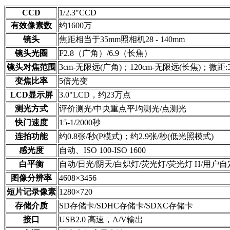
CCD
1/2.3"CCD
有效像素数
约1600万
镜头
焦距相当于35mm照相机28 - 140mm
镜头光圈
F2.8（广角）/6.9（长焦）
镜头对焦范围
3cm-无限远(广角)；120cm-无限远(长焦)；微距:3-
变焦比率
5倍光变
LCD显示屏
3.0"LCD，约23万点
测光方式
评价测光/中央重点平均测光/点测光
快门速度
15-1/2000秒
连拍功能
约0.8张/秒(P模式)；约2.9张/秒(低光照模式)
感光度
自动、ISO 100-ISO 1600
白平衡
自动/日光/阴天/白炽灯/荧光灯/荧光灯 H/用户
图像分辨率
4608×3456
短片记录像素
1280×720
存储介质
SD存储卡/SDHC存储卡/SDXC存储卡
接口
USB2.0 高速，A/V输出