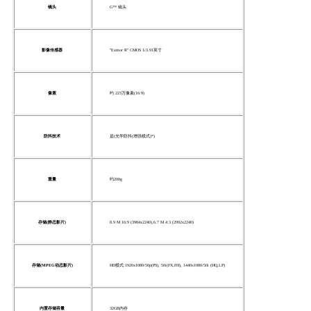
镜头
G™ 镜头
影像传感器
"Exmor R" CMOS 1/3.91英寸
像素
约 223万像素(16:9)
防抖技术
是(光学防抖(增强模式)*)
重量
约200g
存储(静态影片)
8.9 M 16:9 (3984x2240),6.7 M 4:3 (2992x2240)
存储(MPEG动态影片)
HD模式:1920x1080/50p(PS), 50i(FX,FH), 1440x1080/50i (HQ,LP)
内置存储容量
32GB内存