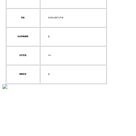
音效
支持杜比数字2声道
自动风噪减弱
是
光学变焦
30X
清晰语音
是