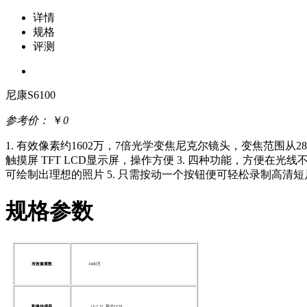
详情
规格
评测
尼康S6100
参考价：
￥
0
1. 有效像素约1602万，7倍光学变焦尼克尔镜头，变焦范围从2
触摸屏 TFT LCD显示屏，操作方便 3. 四种功能，方便在
可绘制出理想的照片 5. 只需按动一个按钮便可轻松录制高清短
规格参数
有效像素数
1600万
影像传感器
（1/2.3）英寸CCD