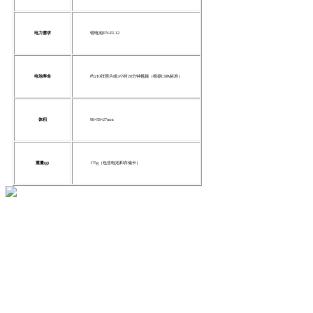
电力需求
锂电池EN-EL12
电池寿命
约210张照片或3小时20分钟视频（根据CIPA标准）
体积
98×58×27mm
重量(g)
175g（包含电池和存储卡）