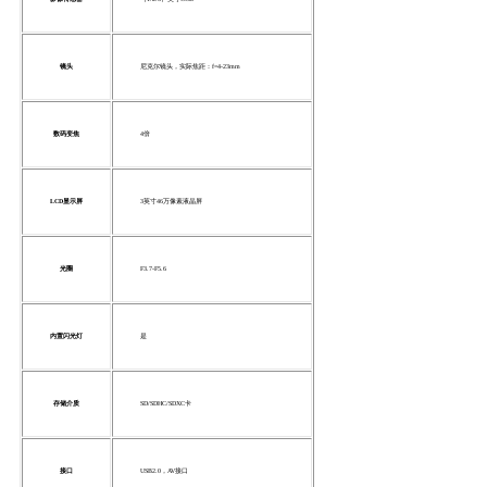
镜头
尼克尔镜头，实际焦距：f=4-23mm
数码变焦
4倍
LCD显示屏
3英寸46万像素液晶屏
光圈
F3.7-F5.6
内置闪光灯
是
存储介质
SD/SDHC/SDXC卡
接口
USB2.0，AV接口