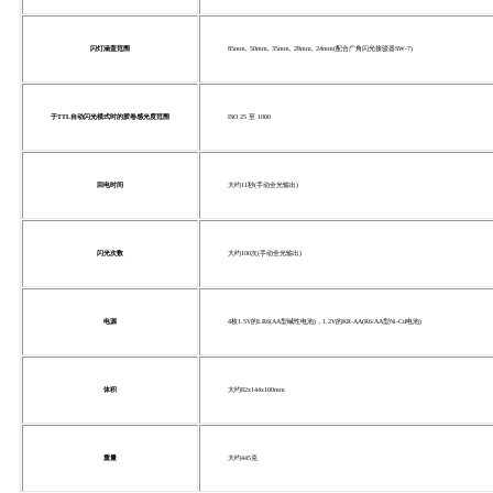
闪灯涵盖范围
85mm, 50mm, 35mm, 28mm, 24mm(配合广角闪光接驳器SW-7)
于TTL自动闪光模式时的胶卷感光度范围
ISO 25 至 1000
回电时间
大约11秒(手动全光输出)
闪光次数
大约100次(手动全光输出)
电源
4枚1.5V的LR6(AA型碱性电池)，1.2V的KR-AA(R6/AA型Ni-Cd电池)
体积
大约82x144x100mm
重量
大约445克