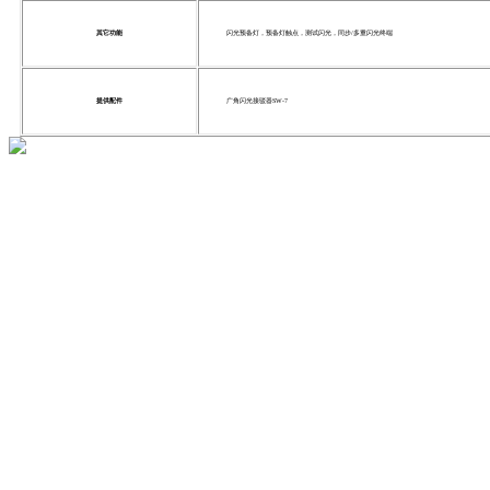
其它功能
闪光预备灯，预备灯触点，测试闪光，同步/多重闪光终端
提供配件
广角闪光接驳器SW-7