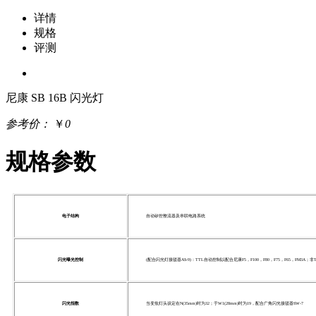
详情
规格
评测
尼康 SB 16B 闪光灯
参考价：
￥
0
规格参数
电子结构
自动矽控整流器及串联电路系统
闪光曝光控制
(配合闪光灯接驳器AS-9)：TTL自动控制以配合尼康F5，F100，F80，F75，F65，FM3
闪光指数
当变焦灯头设定在N(35mm)时为32；于W1(28mm)时为19，配合广角闪光接驳器SW-7