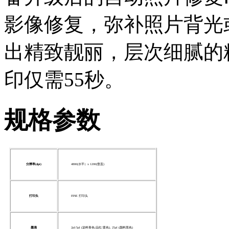
影像修复，弥补照片背光
出精致靓丽，层次细腻的精
印仅需55秒。
规格参数
分辨率(dpi)
4800(水平）x 1200(垂直)
打印头
FINE 打印头
墨滴
2pl/5pl (染料青色/品红/黄色), 25pl (颜料黑色)