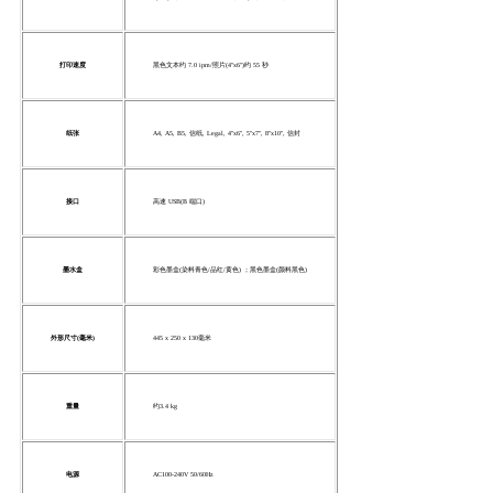
打印速度
黑色文本约 7.0 ipm/照片(4"x6")约 55 秒
纸张
A4, A5, B5, 信纸, Legal, 4"x6", 5"x7", 8"x10", 信封
接口
高速 USB(B 端口)
墨水盒
彩色墨盒(染料青色/品红/黄色) ；黑色墨盒(颜料黑色)
外形尺寸(毫米)
445 x 250 x 130毫米
重量
约3.4 kg
电源
AC100-240V 50/60Hz