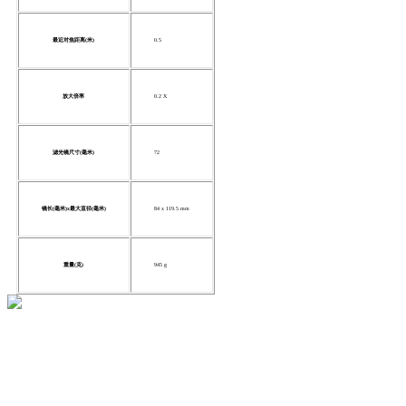
最近对焦距离(米)
0.5
放大倍率
0.2 X
滤光镜尺寸(毫米)
72
镜长(毫米)x最大直径(毫米)
84 x 119.5 mm
重量(克)
945 g