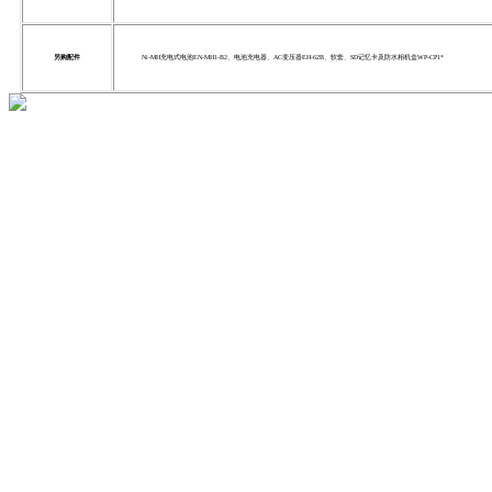
另购配件
Ni-MH充电式电池EN-MH1-B2、电池充电器、AC变压器EH-62B、软套、SD记忆卡及防水相机盒WP-CP1*