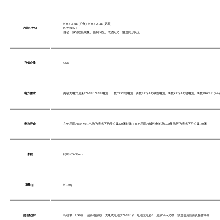
约0.4-3.4m (广角); 约0.4-2.0m (远摄)
内置闪光灯
闪光模式：
自动、减轻红眼现象、强制闪光、取消闪光、慢速同步闪光
存储介质
USB
电力需求
两枚充电式尼康EN-MH1NiMH电池、一枚CRV3锂电池、两枚LR6(AA)碱性电池、两枚ZR6(AA)锰电池、两枚FR6/L91(AA)
电池寿命
在使用两枚EN-MH1电池的情况下约可拍摄320张影像；在使用两枚碱性电池及LCD显示屏的情况下可拍摄140张
体积
约88×65×38mm
重量(g)
约140g
提供配件*
相机带、USB线、音频/视频线、充电式电池(EN-MH1)*、电池充电器*、尼康View光碟、快速使用指南及操作手册