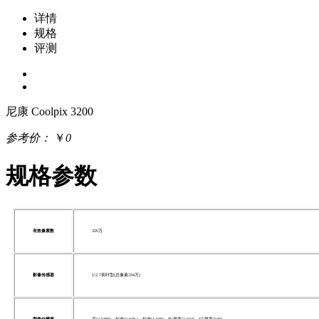
详情
规格
评测
尼康 Coolpix 3200
参考价：
￥
0
规格参数
有效像素数
320万
影像传感器
1/2.7英吋型(总像素334万)
图像分辨率
高(2,048*)、标准(2,048 )、标准(1,600)、PC屏幕(1,024)、TV屏幕(640)