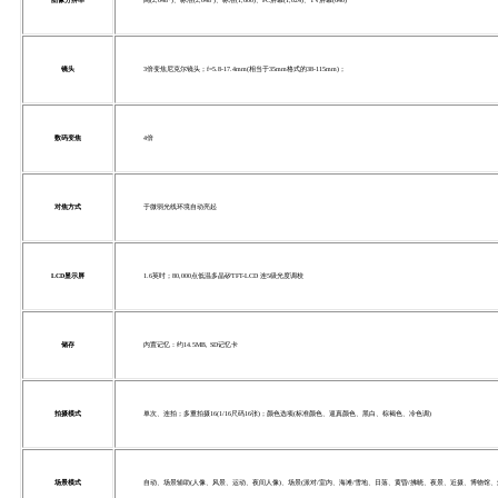
镜头
3倍变焦尼克尔镜头；f=5.8-17.4mm(相当于35mm格式的38-115mm)；
数码变焦
4倍
对焦方式
于微弱光线环境自动亮起
LCD显示屏
1.6英吋；80,000点低温多晶矽TFT-LCD 连5级光度调校
储存
内置记忆：约14.5MB, SD记忆卡
拍摄模式
单次、连拍；多重拍摄16(1/16尺码16张)；颜色选项(标准颜色、逼真颜色、黑白、棕褐色、冷色调)
场景模式
自动、场景辅助(人像、风景、运动、夜间人像)、场景(派对/室内、海滩/雪地、日落、黄昏/拂晓、夜景、近摄、博物馆、烟