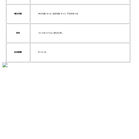
镜头伺服
单次伺服 AF (S), 连续伺服 AF (C), 手动对焦 (M)。
体积
141.5x98.5x71mm (阔x高x厚)。
机身重量
约 525 克。