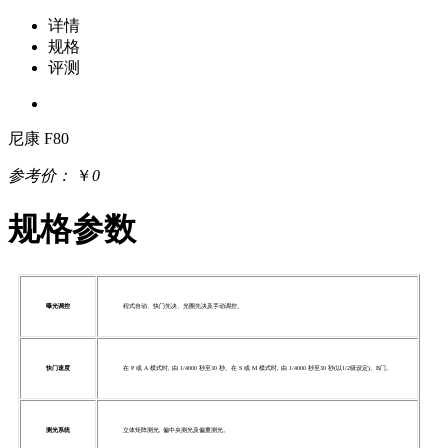
详情
规格
评测
尼康 F80
参考价：
￥
0
规格参数
曝光调控
程式自动、快门先决、光圈先决及手动调控。
快门速度
在 P 或 A 模式时, 由 1/4000 秒至30 秒。在 S 或 M 模式时, 由 1/4000 秒至30 秒(以1/2级设定)。B门。
测光系统
立体矩阵测光, 偏中央测光及偏重测光。