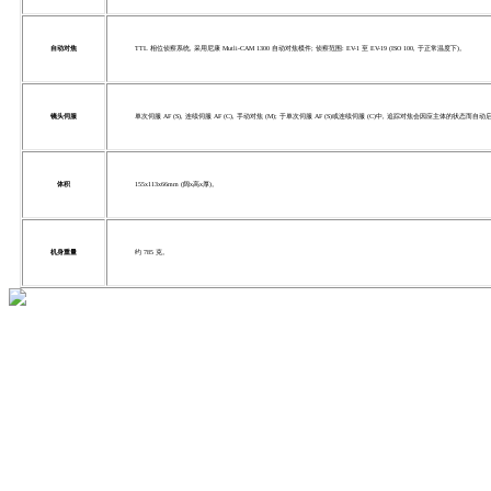
自动对焦
TTL 相位侦察系统, 采用尼康 Mutli-CAM 1300 自动对焦模件; 侦察范围: EV-1 至 EV-19 (ISO 100, 于正常温度下)。
镜头伺服
单次伺服 AF (S), 连续伺服 AF (C), 手动对焦 (M); 于单次伺服 AF (S)或连续伺服 (C)中, 追踪对焦会因应主体的状态而自动
体积
155x113x66mm (阔x高x厚)。
机身重量
约 785 克。