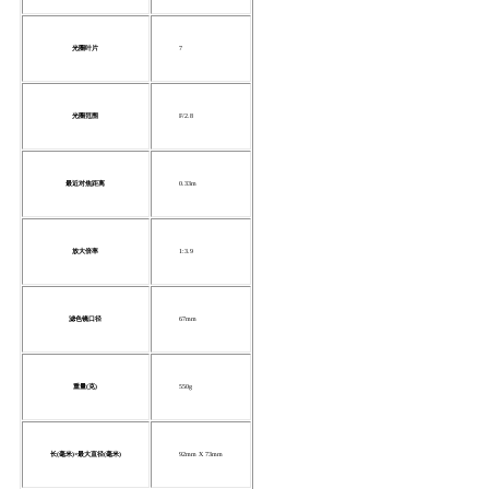
光圈叶片
7
光圈范围
F/2.8
最近对焦距离
0.33m
放大倍率
1:3.9
滤色镜口径
67mm
重量(克)
550g
长(毫米)×最大直径(毫米)
92mm X 73mm