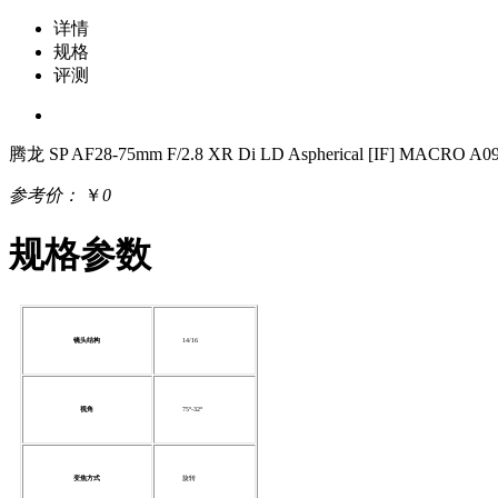
详情
规格
评测
腾龙 SP AF28-75mm F/2.8 XR Di LD Aspherical [IF] MACRO A0
参考价：
￥
0
规格参数
镜头结构
14/16
视角
75°-32°
变焦方式
旋转