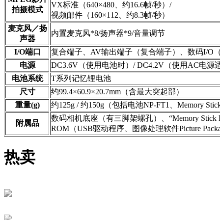
VX标准（640×480、约16.6帧/秒）/
拍摄模式
视频邮件（160×112、约8.3帧/秒）
麦克风／扬
内置麦克风*8/扬声器*9/音量调节
声器
I/O端口
复合端子、AV输出端子（复合端子）、数码I/O（USB
电源
DC3.6V（使用电池时）/ DC4.2V（使用AC电
电池系统
T系列记忆锂电池
尺寸
约99.4×60.9×20.7mm（含最大突起部）
重量(g)
约125g / 约150g（包括电池NP-FT1、Memory St
数码相机底座（有三脚架螺孔）、“Memory Stick 
附属品
ROM（USB驱动程序、图像处理软件Picture Package
热卖