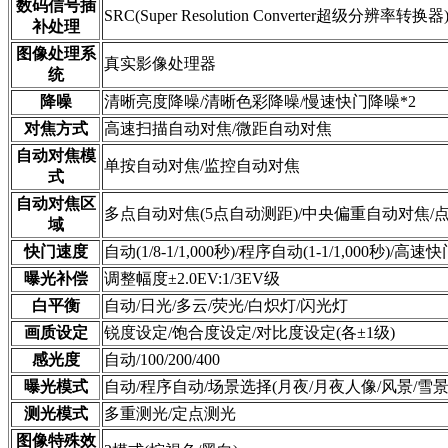
数码信号插
SRC(Super Resolution Converter超级分辨率转换器
补处理
图像处理系
真实影像处理器
统
降噪
清晰亮度降噪/清晰色彩降噪/慢速快门降噪*2
对焦方式
高速扫描自动对焦/微距自动对焦
自动对焦模
单按自动对焦/监控自动对焦
式
自动对焦区
多点自动对焦(5点自动测距)/中央偏重自动对焦/
域
快门速度
自动(1/8-1/1,000秒)/程序自动(1-1/1,000秒)/高速快门(
曝光补偿
调整幅度±2.0EV:1/3EV级
白平衡
自动/日光/多云/荧光/白炽灯/闪光灯
画质设定
锐度设定/饱合度设定/对比度设定(各±1级)
感光度
自动/100/200/400
曝光模式
自动/程序自动/场景选择(月夜/月夜人像/风景/雪景
测光模式
多重测光/定点测光
图像特殊效