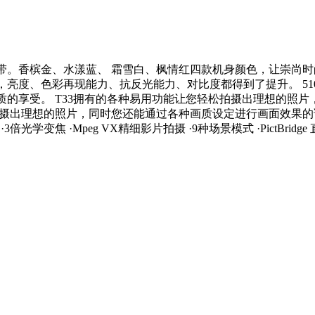
带。香槟金、水漾蓝、 霜雪白、枫情红四款机身颜色，让崇尚时
屏相比，亮度、色彩再现能力、抗反光能力、对比度都得到了提升。 
质的享受。 T33拥有的各种易用功能让您轻松拍摄出理想的照
摄出理想的照片，同时您还能通过各种画质设定进行画面效果的调节，
头 ·3倍光学变焦 ·Mpeg VX精细影片拍摄 ·9种场景模式 ·PictBrid