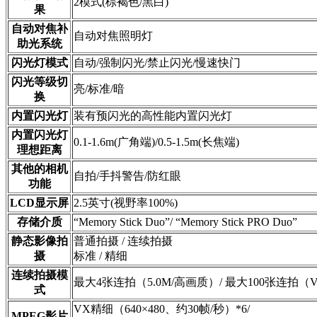
2模式(棕褐色/黑白)
果
自动对焦补
自动对焦照明灯
助光系统
闪光灯模式
自动/强制闪光/禁止闪光/慢速快门
闪光等级切
亮/标准/暗
换
内置闪光灯
装有预闪光的高性能内置闪光灯
内置闪光灯
0.1-1.6m(广角端)/0.5-1.5m(长焦端)
理想距离
其他的相机
自拍/手抖警告/防红眼
功能
LCD显示屏
2.5英寸(视野率100%)
存储介质
“Memory Stick Duo”/ “Memory Stick PRO Duo”
静态影像拍
普通拍摄 / 连续拍摄
摄
标准 / 精细
连续拍摄模
最大4张连拍（5.0M/高画质）/ 最大100张连拍（
式
VX精细（640×480、约30帧/秒）*6/
MPEG影片