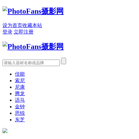
设为首页
收藏本站
登录
立即注册
佳能
索尼
尼康
腾龙
适马
金钟
思锐
东芝