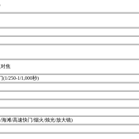
)
点对焦
1/250-1/1,000秒)
/海滩/高速快门/烟火/烛光/放大镜)