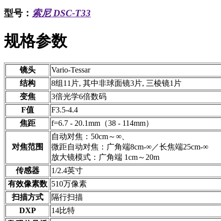
型号：
索尼 DSC-T33
规格参数
镜头
Vario-Tessar
结构
8组11片, 其中非球面镜3片, 三棱镜1片
变焦
3倍光学6倍数码
F值
F3.5-4.4
焦距
f=6.7 - 20.1mm（38 - 114mm）
自动对焦：50cm～∞、
对焦范围
微距自动对焦：广角端8cm-∞／长焦端25cm-∞
放大镜模式：广角端 1cm～20m
传感器
1/2.4英寸
有效像素数
510万像素
扫描方式
隔行扫描
DXP
14比特