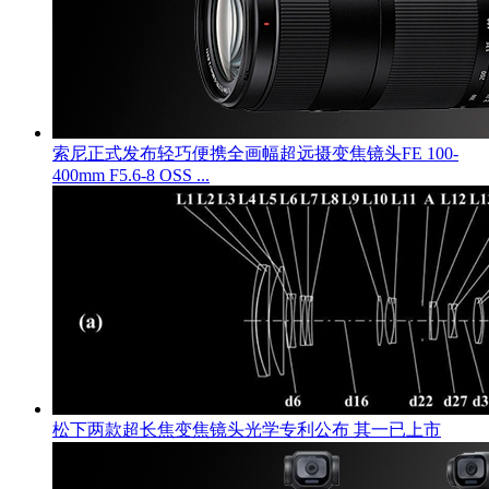
索尼正式发布轻巧便携全画幅超远摄变焦镜头FE 100-
400mm F5.6-8 OSS ...
松下两款超长焦变焦镜头光学专利公布 其一已上市