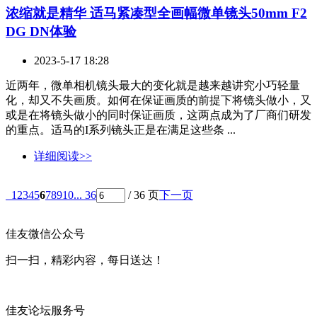
浓缩就是精华 适马紧凑型全画幅微单镜头50mm F2
DG DN体验
2023-5-17 18:28
近两年，微单相机镜头最大的变化就是越来越讲究小巧轻量
化，却又不失画质。如何在保证画质的前提下将镜头做小，又
或是在将镜头做小的同时保证画质，这两点成为了厂商们研发
的重点。适马的I系列镜头正是在满足这些条 ...
详细阅读>>
1
2
3
4
5
6
7
8
9
10
... 36
/ 36 页
下一页
佳友微信公众号
扫一扫，精彩内容，每日送达！
佳友论坛服务号