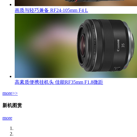
画质与轻巧兼备 RF24-105mm F4 L
高素质便携挂机头 佳能RF35mm F1.8微距
more>>
新机图赏
more