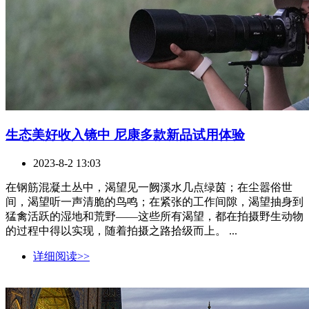
生态美好收入镜中 尼康多款新品试用体验
2023-8-2 13:03
在钢筋混凝土丛中，渴望见一阙溪水几点绿茵；在尘嚣俗世
间，渴望听一声清脆的鸟鸣；在紧张的工作间隙，渴望抽身到
猛禽活跃的湿地和荒野——这些所有渴望，都在拍摄野生动物
的过程中得以实现，随着拍摄之路拾级而上。 ...
详细阅读>>