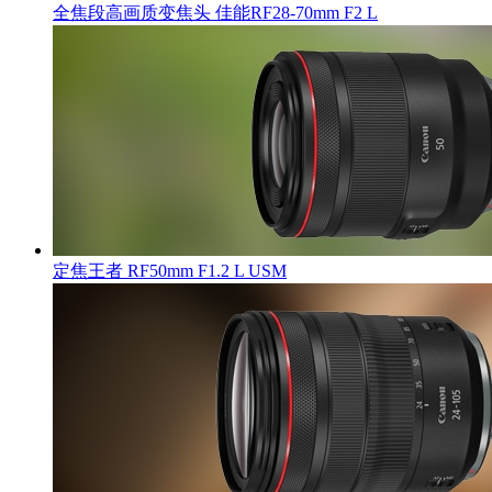
全焦段高画质变焦头 佳能RF28-70mm F2 L
定焦王者 RF50mm F1.2 L USM