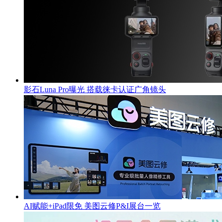
影石Luna Pro曝光 搭载徕卡认证广角镜头
AI赋能+iPad限免 美图云修P&I展台一览