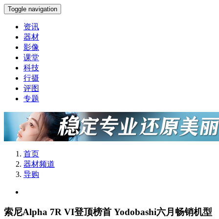
Toggle navigation
资讯
器材
影像
课堂
科技
行摄
评图
专题
首页
器材频道
导购
索尼Alpha 7R VI登顶榜首 Yodobashi六月畅销机型