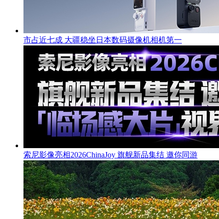
市占近七成 大疆稳坐日本数码摄像机相机第一
索尼影像亮相2026ChinaJoy 旗舰新品集结 邀你同游