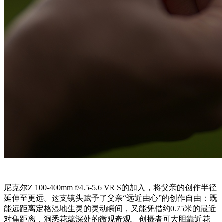
尼克尔Z 100-400mm f/4.5-5.6 VR S的加入，将父亲的创作半径
延伸至更远。这支镜头赋予了父亲“远近由心”的创作自由：既
能远距离定格湿地生灵的灵动瞬间，又能凭借约0.75米的最近
对焦距离，洞悉花蕊深处的微观奇观。创摄者可大胆靠近花