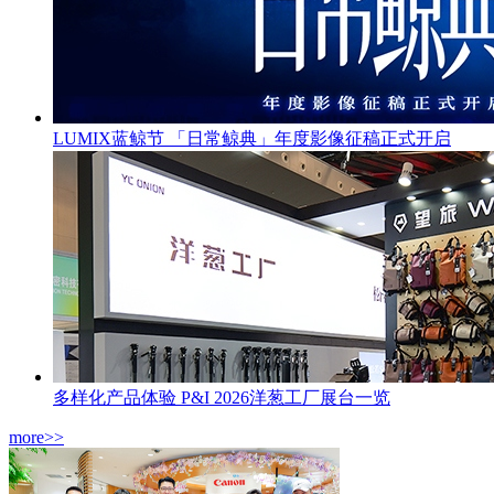
LUMIX蓝鲸节 「日常鲸典」年度影像征稿正式开启
多样化产品体验 P&I 2026洋葱工厂展台一览
more>>