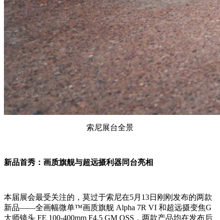
索尼展台全景
新品首秀：画质旗舰与超远摄利器同台亮相
本届展会最受关注的，莫过于索尼在5月13日刚刚发布的两款
新品——全画幅微单™画质旗舰 Alpha 7R VI 和超远摄变焦G
大师镜头 FE 100-400mm F4.5 GM OSS，两款产品均在发布后