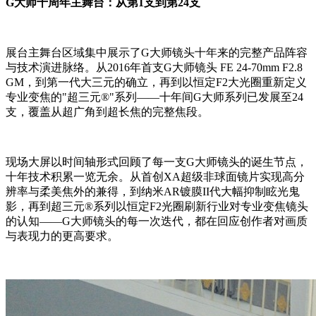
G大师十周年主舞台：从第1支到第24支
展台主舞台区域集中展示了G大师镜头十年来的完整产品阵容
与技术演进脉络。从2016年首支G大师镜头 FE 24-70mm F2.8
GM，到第一代大三元的确立，再到以恒定F2大光圈重新定义
专业变焦的"超三元®"系列——十年间G大师系列已发展至24
支，覆盖从超广角到超长焦的完整焦段。
现场大屏以时间轴形式回顾了每一支G大师镜头的诞生节点，
十年技术积累一览无余。从首创XA超级非球面镜片实现高分
辨率与柔美焦外的兼得，到纳米AR镀膜II代大幅抑制眩光鬼
影，再到超三元®系列以恒定F2光圈刷新行业对专业变焦镜头
的认知——G大师镜头的每一次迭代，都在回应创作者对画质
与表现力的更高要求。