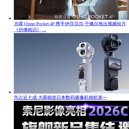
大疆 Osmo Pocket 4P 携手伊莎贝尔·于佩尔推出视频短片
《仿佛相识》 ...
市占近七成 大疆稳坐日本数码摄像机相机第一