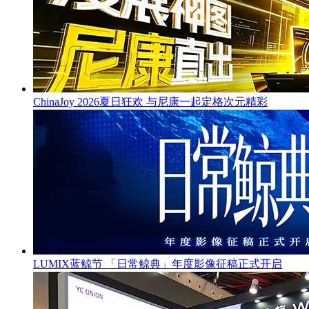
ChinaJoy 2026夏日狂欢 与尼康一起定格次元精彩
LUMIX蓝鲸节 「日常鲸典」年度影像征稿正式开启