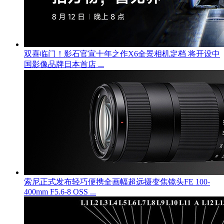
双喜临门！影石官宣十年之作X6全景相机定档 将开设中
国影像品牌日本首店 ...
索尼正式发布轻巧便携全画幅超远摄变焦镜头FE 100-
400mm F5.6-8 OSS ...