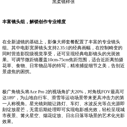
黑柔镜样张
丰富镜头组，解锁创作专业维度
在全新滤镜的基础上，影像大师套餐配置了丰富的专业镜头
组。其中电影宽屏镜头支持2.35:1的经典画幅，在控制畸变的
同时营造影院级视觉享受，还可呈现经典电影镜头的光斑效
果。可调节微距镜覆盖10cm-75cm焦距范围，适合近距离拍摄
花草、食物、日常物品等的特写，精准捕捉细节之美，告别近
景虚焦的困扰。
极广角镜头将Ace Pro 2的视场角扩大20%，对角线FOV最高可
达189°，为山地自行车、滑雪等运动场景带来更具冲击力的第
一人称视角。星光镜则能让路灯、车灯、水波反光等点光源即
刻绽放星芒，无需后期处理即可实现电影感光效，轻松呈现城
市夜景、篝火星空、烟花绽放、日出日落等场景的艺术化光影
效果。