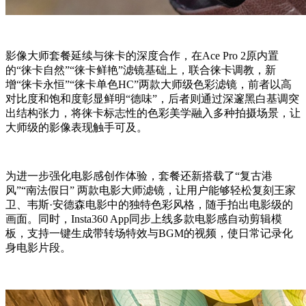
影像大师套餐延续与徕卡的深度合作，在Ace Pro 2原内置
的“徕卡自然”“徕卡鲜艳”滤镜基础上，联合徕卡调教，新
增“徕卡永恒”“徕卡单色HC”两款大师级色彩滤镜，前者以高
对比度和饱和度彰显鲜明“德味”，后者则通过深邃黑白基调突
出结构张力，将徕卡标志性的色彩美学融入多种拍摄场景，让
大师级的影像表现触手可及。
为进一步强化电影感创作体验，套餐还新搭载了“复古港
风”“南法假日” 两款电影大师滤镜，让用户能够轻松复刻王家
卫、韦斯·安德森电影中的独特色彩风格，随手拍出电影级的
画面。同时，Insta360 App同步上线多款电影感自动剪辑模
板，支持一键生成带转场特效与BGM的视频，使日常记录化
身电影片段。