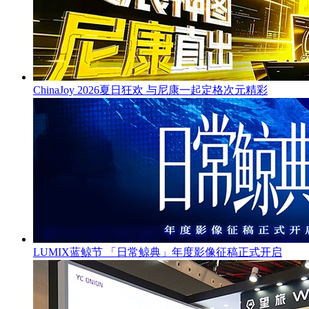
ChinaJoy 2026夏日狂欢 与尼康一起定格次元精彩
LUMIX蓝鲸节 「日常鲸典」年度影像征稿正式开启