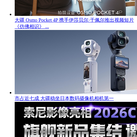
大疆 Osmo Pocket 4P 携手伊莎贝尔·于佩尔推出视频短片
《仿佛相识》 ...
市占近七成 大疆稳坐日本数码摄像机相机第一