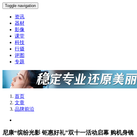
Toggle navigation
资讯
器材
影像
课堂
科技
行摄
评图
专题
首页
文章
品牌前沿
尼康“缤纷光影 钜惠好礼”双十一活动启幕 购机身镜