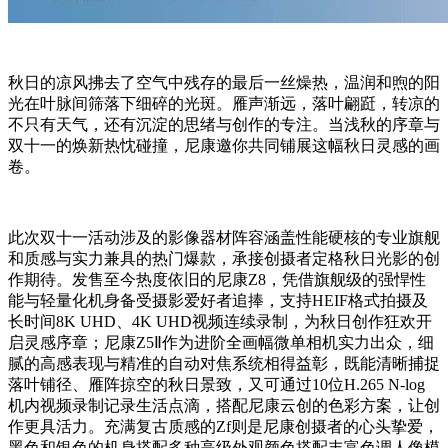
秋日的凉风拂去了空气中残存的最后一丝燥热，温润和煦的阳
光在叶脉间筛落下细碎的光斑。雁声渐远，落叶翩跹，转凉的
不只有天气，还有沉淀的思绪与创作的专注。当浅秋的序章与
双十一的焕新热忱碰撞，尼康邀你共同铺展这幅秋日灵感的画
卷。
此次双十一活动涉及的影像器材阵容涵盖性能硬核的专业旗舰
和质感与实力兼具的热门爆款，承接创摄者定格秋日光影的创
作期待。发售至今热度依旧的尼康Z8，凭借旗舰级的强悍性
能与轻量化机身备受摄影爱好者追捧，支持HEIF格式拍摄及
长时间8K UHD、4K UHD视频连续录制，为秋日创作狂欢开
启灵感序章；尼康Z5Ⅱ作为进阶全画幅微单相机实力出众，细
腻的高感表现与精准的自动对焦系统相得益彰，既能清晰捕捉
落叶铺径、雁阵掠空的秋日景致，又可通过10位H.265 N-log
机内视频录制记录生活点滴，搭配尼康云创的色彩方案，让创
作更具活力。充满复古质感的Zf则是尼康创摄者的心头挚爱，
黑色和银色的机身搭配多种高级外观颜色搭配丰富色调人像模