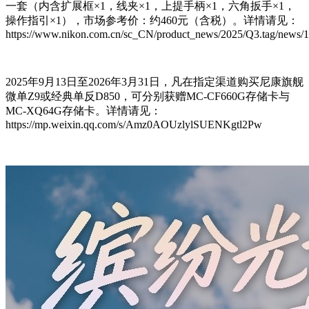
一套（内含扩展框×1，线夹×1，上提手柄×1，六角扳手×1，
操作指引×1），市场参考价：约460元（含税）。详情请见：
https://www.nikon.com.cn/sc_CN/product_news/2025/Q3.tag/news/1
2025年9月13日至2026年3月31日，凡在指定渠道购买尼康旗舰
微单Z9或经典单反D850，可分别获赠MC-CF660G存储卡与
MC-XQ64G存储卡。详情请见：
https://mp.weixin.qq.com/s/Amz0AOUzlylSUENKgtl2Pw