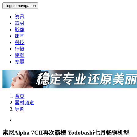
Toggle navigation
资讯
器材
影像
课堂
科技
行摄
评图
专题
首页
器材频道
导购
索尼Alpha 7CII再次霸榜 Yodobashi七月畅销机型