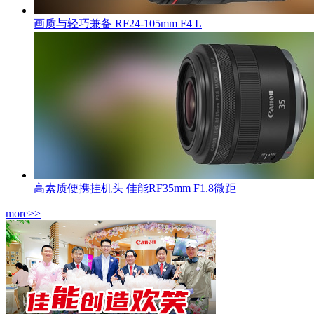
画质与轻巧兼备 RF24-105mm F4 L
高素质便携挂机头 佳能RF35mm F1.8微距
more>>