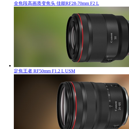
全焦段高画质变焦头 佳能RF28-70mm F2 L
定焦王者 RF50mm F1.2 L USM